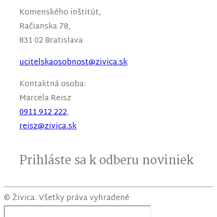
Komenského inštitút,
Račianska 78,
831 02 Bratislava
ucitelskaosobnost@zivica.sk
Kontaktná osoba:
Marcela
Reisz
0911 912 222
,
reisz@zivica.sk
Prihláste sa k odberu noviniek
© Živica. Všetky práva vyhradené