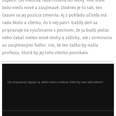
úspech. Od malička rada chodila do školy, kde stále
bolo niečo nové a zaujímavé. Dodnes je to tak, len
časom sa jej pozícia zmenila. Aj z pohľadu učiteľa má
rada školu a všetko, čo k nej patrí. Každý deň sa
pripravuje na vyučovanie s pocitom, že ju budú počas
neho čakať nielen nové úlohy a zážitky, ale i stretnutia
so zaujímavými ľuďmi. Vie, že len ťažko by našla
profesiu, ktorá by jej toto všetko ponúkala.
Ste pripravený zapojiť sa, alebo viete o niekom, koho by sme mali osloviť?