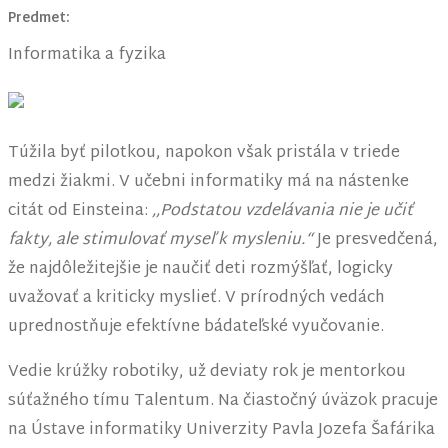
Predmet:
Informatika a fyzika
Túžila byť pilotkou, napokon však pristála v triede
medzi žiakmi. V učebni informatiky má na nástenke
citát od Einsteina:
,,Podstatou vzdelávania nie je učiť
fakty, ale stimulovať myseľ k mysleniu.“
Je presvedčená,
že najdôležitejšie je naučiť deti rozmýšľať, logicky
uvažovať a kriticky myslieť. V prírodných vedách
uprednostňuje efektívne bádateľské vyučovanie.
Vedie krúžky robotiky, už deviaty rok je mentorkou
súťažného tímu Talentum. Na čiastočný úväzok pracuje
na Ústave informatiky Univerzity Pavla Jozefa Šafárika