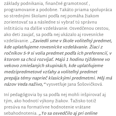
základy podnikania, finančné gramotnosť ,
programovanie a podobne. Takáto priama spolupráca
so strednými školami podľa nej pomáha žiakom
zorientovať sa a následne si vybrať tú správnu
inštitúciu na ďalšie vzdelávanie. Osvedčenou cestou,
ako deti zaujať, sa podľa nej ukázalo aj rovesnícke
vzdelávanie. „
Zaviedli sme v škole voliteľný predmet,
kde uplatňujeme rovesnícke vzdelávanie. Žiaci z
ročníkov 5-9 si volia predmet podľa ich preferencií, v
ktorom sa chcú rozvíjať. Majú 1 hodinu týždenne vo
vekovo zmiešaných skupinách, kde uplatňujeme
medzipredmetové vzťahy a voliteľný predmet
prepája témy naprieč klasickými predmetmi. Môj má
názov Veda naživo,“
vysvetľuje Jana Šošovičková.
Iní pedagógovia by sa podľa nej mohli inšpirovať aj
tým, ako hodnotí výkony žiakov. Ťažisko totiž
presúva na formatívne hodnotenie vrátane
sebahodnotenia.
„To sa osvedčilo aj pri online