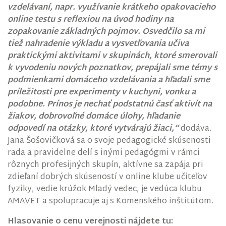
vzdelávaní, napr. využívanie krátkeho opakovacieho
online testu s reflexiou na úvod hodiny na
zopakovanie základných pojmov. Osvedčilo sa mi
tiež nahradenie výkladu a vysvetľovania učiva
praktickými aktivitami v skupinách, ktoré smerovali
k vyvodeniu nových poznatkov, prepájali sme témy s
podmienkami domáceho vzdelávania a hľadali sme
príležitosti pre experimenty v kuchyni, vonku a
podobne. Prínos je nechať podstatnú časť aktivít na
žiakov, dobrovoľné domáce úlohy, hľadanie
odpovedí na otázky, ktoré vytvárajú žiaci,“
dodáva.
Jana Šošovičková sa o svoje pedagogické skúsenosti
rada a pravidelne delí s inými pedagógmi v rámci
rôznych profesijných skupín, aktívne sa zapája pri
zdieľaní dobrých skúseností v online klube učiteľov
fyziky, vedie krúžok Mladý vedec, je vedúca klubu
AMAVET a spolupracuje aj s Komenského inštitútom.
Hlasovanie o cenu verejnosti nájdete tu: