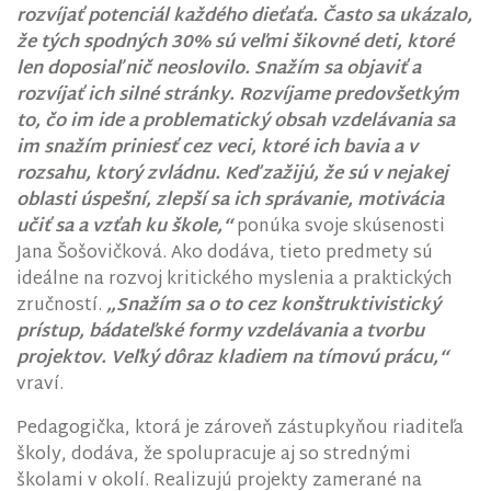
rozvíjať potenciál každého dieťaťa. Často sa ukázalo,
že tých spodných 30% sú veľmi šikovné deti, ktoré
len doposiaľ nič neoslovilo. Snažím sa objaviť a
rozvíjať ich silné stránky. Rozvíjame predovšetkým
to, čo im ide a problematický obsah vzdelávania sa
im snažím priniesť cez veci, ktoré ich bavia a v
rozsahu, ktorý zvládnu. Keď zažijú, že sú v nejakej
oblasti úspešní, zlepší sa ich správanie, motivácia
učiť sa a vzťah ku škole,“
ponúka svoje skúsenosti
Jana Šošovičková. Ako dodáva, tieto predmety sú
ideálne na rozvoj kritického myslenia a praktických
zručností.
„Snažím sa o to cez konštruktivistický
prístup, bádateľské formy vzdelávania a tvorbu
projektov. Veľký dôraz kladiem na tímovú prácu,“
vraví.
Pedagogička, ktorá je zároveň zástupkyňou riaditeľa
školy, dodáva, že spolupracuje aj so strednými
školami v okolí. Realizujú projekty zamerané na