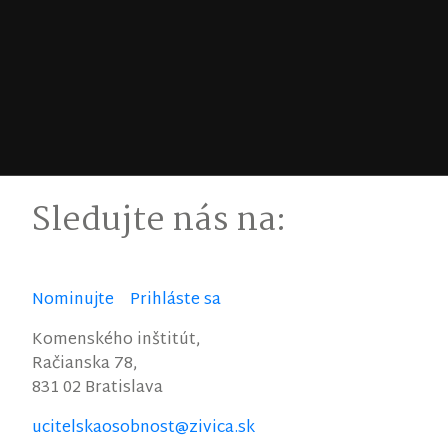
Sledujte nás na:
Nominujte
Prihláste sa
Komenského inštitút,
Račianska 78,
831 02 Bratislava
ucitelskaosobnost@zivica.sk