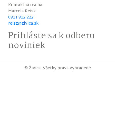
Kontaktná osoba:
Marcela
Reisz
0911 912 222
,
reisz@zivica.sk
Prihláste sa k odberu
noviniek
© Živica. Všetky práva vyhradené