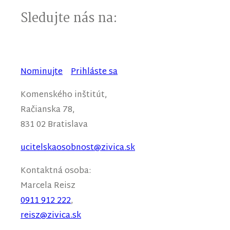
Sledujte nás na:
Nominujte
Prihláste sa
Komenského inštitút,
Račianska 78,
831 02 Bratislava
ucitelskaosobnost@zivica.sk
Kontaktná osoba:
Marcela
Reisz
0911 912 222
,
reisz@zivica.sk