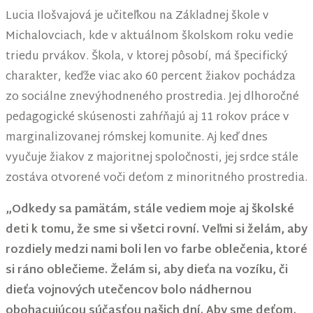
Lucia Ilošvajová je učiteľkou na Základnej škole v
Michalovciach, kde v aktuálnom školskom roku vedie
triedu prvákov. Škola, v ktorej pôsobí, má špecifický
charakter, keďže viac ako 60 percent žiakov pochádza
zo sociálne znevýhodneného prostredia. Jej dlhoročné
pedagogické skúsenosti zahŕňajú aj 11 rokov práce v
marginalizovanej rómskej komunite. Aj keď dnes
vyučuje žiakov z majoritnej spoločnosti, jej srdce stále
zostáva otvorené voči deťom z minoritného prostredia.
„Odkedy sa pamätám, stále vediem moje aj školské
deti k tomu, že sme si všetci rovní. Veľmi si želám, aby
rozdiely medzi nami boli len vo farbe oblečenia, ktoré
si ráno oblečieme. Želám si, aby dieťa na vozíku, či
dieťa vojnových utečencov bolo nádhernou
obohacujúcou súčasťou našich dní. Aby sme deťom,