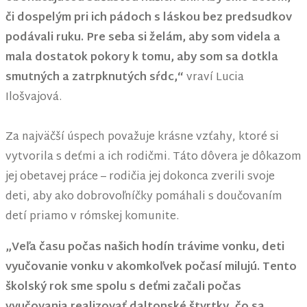
či dospelým pri ich pádoch s láskou bez predsudkov
podávali ruku. Pre seba si želám, aby som videla a
mala dostatok pokory k tomu, aby som sa dotkla
smutných a zatrpknutých sŕdc,“
vraví Lucia
Ilošvajová.
Za najväčší úspech považuje krásne vzťahy, ktoré si
vytvorila s deťmi a ich rodičmi. Táto dôvera je dôkazom
jej obetavej práce – rodičia jej dokonca zverili svoje
deti, aby ako dobrovoľníčky pomáhali s doučovaním
detí priamo v rómskej komunite.
„Veľa času počas našich hodín trávime vonku, deti
vyučovanie vonku v akomkoľvek počasí milujú. Tento
školský rok sme spolu s deťmi začali počas