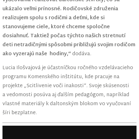
vyučovania realizovať daltonské štvrtky, čo sa
ukázalo veľmi prínosné. Rodičovské združenia
realizujem spolu s rodičmi a deťmi, kde si
stanovujeme ciele, ktoré chceme spoločne
dosiahnuť. Taktiež počas týchto našich stretnutí
deti netradičnými spôsobmi približujú svojim rodičom
ako vyzerajú naše hodiny,“
dodáva.
Lucia Ilošvajová je účastníčkou ročného vzdelávacieho
programu Komenského inštitútu, kde pracuje na
projekte „Scitlivenie voči inakosti“. Svoje skúsenosti
a vedomosti posúva aj ďalším pedagógom, napríklad
vlastné materiály k daltonským blokom vo vyučovaní
šíri bezplatne.