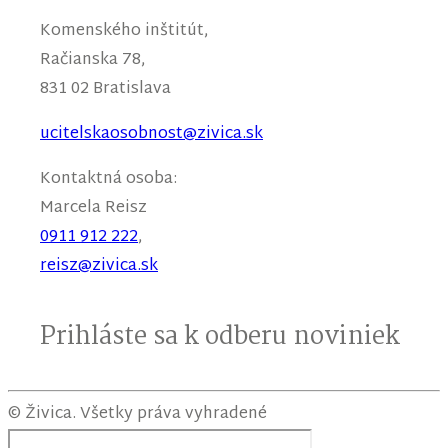
Komenského inštitút,
Račianska 78,
831 02 Bratislava
ucitelskaosobnost@zivica.sk
Kontaktná osoba:
Marcela
Reisz
0911 912 222
,
reisz@zivica.sk
Prihláste sa k odberu noviniek
© Živica. Všetky práva vyhradené