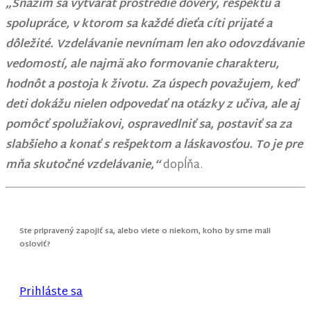
„Snažím sa vytvárať prostredie dôvery, rešpektu a
spolupráce, v ktorom sa každé dieťa cíti prijaté a
dôležité. Vzdelávanie nevnímam len ako odovzdávanie
vedomostí, ale najmä ako formovanie charakteru,
hodnôt a postoja k životu. Za úspech považujem, keď
deti dokážu nielen odpovedať na otázky z učiva, ale aj
pomôcť spolužiakovi, ospravedlniť sa, postaviť sa za
slabšieho a konať s rešpektom a láskavosťou. To je pre
mňa skutočné vzdelávanie,“
dopĺňa.
Ste pripravený zapojiť sa, alebo viete o niekom, koho by sme mali
osloviť?
Prihláste sa