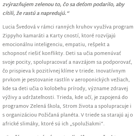
zvýrazňujem zelenou to, čo sa deťom podarilo, aby
cítili, že rastú a napredujú.“
Lucia Švedová v rámci ranných kruhov využíva program
Zippyho kamaráti a Karty cností, ktoré rozvíjajú
emocionálnu inteligenciu, empatiu, rešpekt a
schopnosť riešiť konflikty. Deti sa učia pomenúvať
svoje pocity, spolupracovať a navzájom sa podporovať,
čo prispieva k pozitívnej klíme v triede. Inovatívnym
prvkom je pestovanie rastlín v aeroponických vežiach,
kde sa deti učia o kolobehu prírody, význame zdravej
výživy a udržateľnosti. Trieda, kde učí, je zapojená do
programov Zelená škola, Strom života a spolupracuje i
s organizáciou Požičaná planéta. V triede sa starajú aj o
africké slimáky, ktoré sú ich „spolužiakmi“.