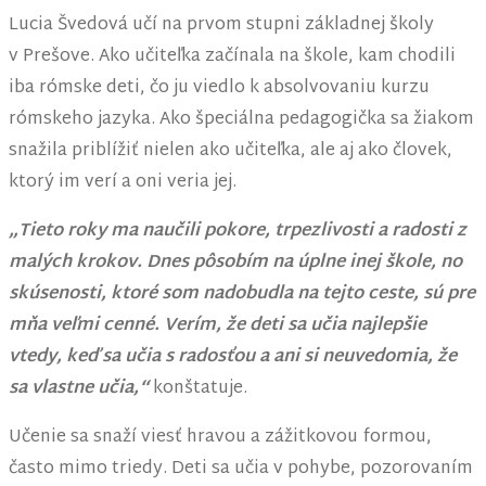
Lucia Švedová učí na prvom stupni základnej školy
v Prešove. Ako učiteľka začínala na škole, kam chodili
iba rómske deti, čo ju viedlo k absolvovaniu kurzu
rómskeho jazyka. Ako špeciálna pedagogička sa žiakom
snažila priblížiť nielen ako učiteľka, ale aj ako človek,
ktorý im verí a oni veria jej.
„Tieto roky ma naučili pokore, trpezlivosti a radosti z
malých krokov. Dnes pôsobím na úplne inej škole, no
skúsenosti, ktoré som nadobudla na tejto ceste, sú pre
mňa veľmi cenné. Verím, že deti sa učia najlepšie
vtedy, keď sa učia s radosťou a ani si neuvedomia, že
sa vlastne učia,“
konštatuje.
Učenie sa snaží viesť hravou a zážitkovou formou,
často mimo triedy. Deti sa učia v pohybe, pozorovaním