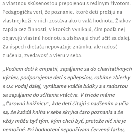
a vlastnou skúsenosťou prepojenou s reálnym životom.
Pedagogička verí, že poznanie, ktoré deti prežijú na
vlastnej koži, v nich zostáva ako trvalá hodnota. Žiakov
zapája cez činnosti, v ktorých vynikajú, čím podľa nej
objavujú vlastnú hodnotu a získavajú chuť učiť sa ďalej.
Za úspech dieťaťa nepovažuje známku, ale radosť
z učenia, zvedavosť a vieru v seba.
„Vediem deti k empatii, zapájame sa do charitatívnych
výziev, podporujeme deti s epilepsiou, robíme zbierky
s OZ Podaj ďalej, vyrábame vtáčie búdky a s radosťou
sa zapájame do sčítania vtáctva. V triede máme
„Čarovnú knižnicu“, kde deti čítajú s nadšením a učia
sa, že každá kniha v sebe skrýva čaro poznania a že
vždy môžu byť tým, kým chcú byť, pretože nič nie je
nemožné. Pri hodnotení nepoužívam červenú farbu,