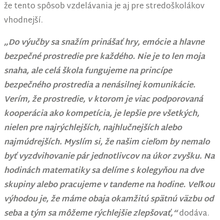
že tento spôsob vzdelávania je aj pre stredoškolákov
vhodnejší.
„Do výučby sa snažím prinášať hry, emócie a hlavne
bezpečné prostredie pre každého. Nie je to len moja
snaha, ale celá škola fungujeme na princípe
bezpečného prostredia a nenásilnej komunikácie.
Verím, že prostredie, v ktorom je viac podporovaná
kooperácia ako kompetícia, je lepšie pre všetkých,
nielen pre najrýchlejších, najhlučnejších alebo
najmúdrejších. Myslím si, že našim cieľom by nemalo
byť vyzdvihovanie pár jednotlivcov na úkor zvyšku. Na
hodinách matematiky sa delíme s kolegyňou na dve
skupiny alebo pracujeme v tandeme na hodine. Veľkou
výhodou je, že máme obaja okamžitú spätnú väzbu od
seba a tým sa môžeme rýchlejšie zlepšovať,“
dodáva.