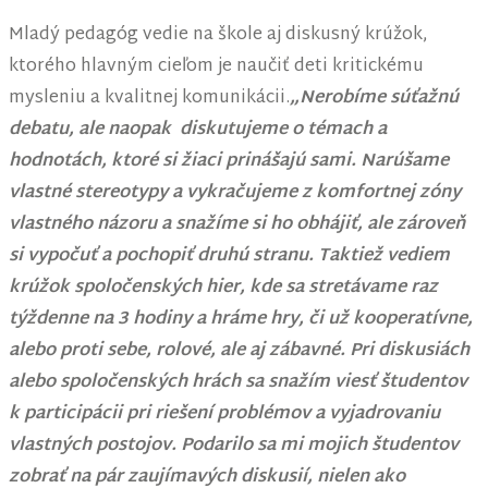
Mladý pedagóg vedie na škole aj diskusný krúžok,
ktorého hlavným cieľom je naučiť deti kritickému
mysleniu a kvalitnej komunikácii.
„Nerobíme súťažnú
debatu, ale naopak diskutujeme o témach a
hodnotách, ktoré si žiaci prinášajú sami. Narúšame
vlastné stereotypy a vykračujeme z komfortnej zóny
vlastného názoru a snažíme si ho obhájiť, ale zároveň
si vypočuť a pochopiť druhú stranu. Taktiež vediem
krúžok spoločenských hier, kde sa stretávame raz
týždenne na 3 hodiny a hráme hry, či už kooperatívne,
alebo proti sebe, rolové, ale aj zábavné. Pri diskusiách
alebo spoločenských hrách sa snažím viesť študentov
k participácii pri riešení problémov a vyjadrovaniu
vlastných postojov. Podarilo sa mi mojich študentov
zobrať na pár zaujímavých diskusií, nielen ako