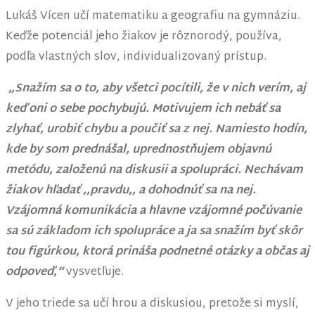
Lukáš Vícen učí matematiku a geografiu na gymnáziu.
Keďže potenciál jeho žiakov je rôznorodý, používa,
podľa vlastných slov, individualizovaný prístup.
„Snažím sa o to, aby všetci pocítili, že v nich verím, aj
keď oni o sebe pochybujú. Motivujem ich nebáť sa
zlyhať, urobiť chybu a poučiť sa z nej. Namiesto hodín,
kde by som prednášal, uprednostňujem objavnú
metódu, založenú na diskusii a spolupráci. Nechávam
žiakov hľadať ,,pravdu,, a dohodnúť sa na nej.
Vzájomná komunikácia a hlavne vzájomné počúvanie
sa sú základom ich spolupráce a ja sa snažím byť skôr
tou figúrkou, ktorá prináša podnetné otázky a občas aj
odpoveď,“
vysvetľuje.
V jeho triede sa učí hrou a diskusiou, pretože si myslí,