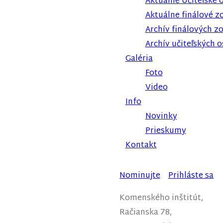
Aktuálne Učiteľské 
Aktuálne finálové z
Archív finálových z
Archív učiteľských 
Galéria
Foto
Video
Info
Novinky
Prieskumy
Kontakt
Nominujte
Prihláste sa
Komenského inštitút,
Račianska 78,