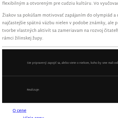
flexibilným a otvoreným pre cudziu kultúru. Vo vyučovac
Žiakov sa pokúšam motivovať zapájaním do olympiád a do 
najčastejšie spätnú väzbu nielen v podobe známky, ale 
tvorbe vlastných aktivít sa zameriavam na rozvoj čitate
rámci žilinskej župy.
Ste pripravený zapojiť sa, alebo viete o niekom, koho by sme mali osl
Realizuje:
O cene