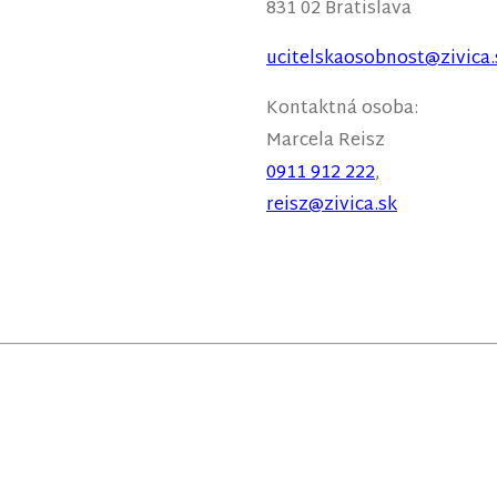
831 02 Bratislava
ucitelskaosobnost@zivica.
Kontaktná osoba:
Marcela
Reisz
0911 912 222
,
reisz@zivica.sk