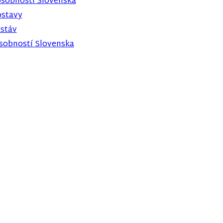
osobnosti Slovenska
ostavy
ostáv
osobností Slovenska