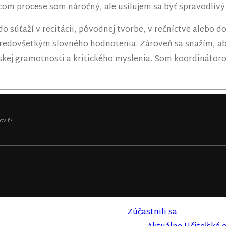
om procese som náročný, ale usilujem sa byť spravodlivý 
súťaží v recitácii, pôvodnej tvorbe, v rečníctve alebo d
predovšetkým slovného hodnotenia. Zároveň sa snažím, aby
ľskej gramotnosti a kritického myslenia. Som koordinátoro
oviť?
Zúčastnili sa