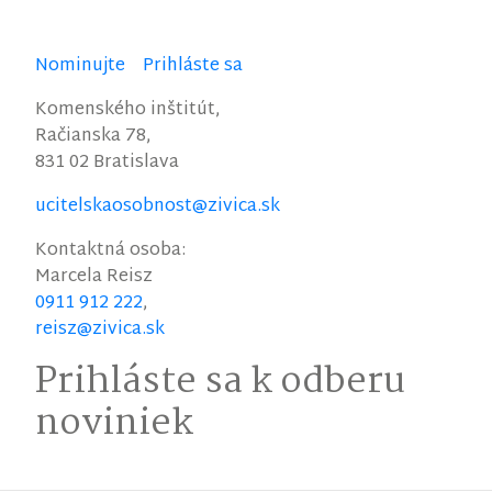
Nominujte
Prihláste sa
Komenského inštitút,
Račianska 78,
831 02 Bratislava
ucitelskaosobnost@zivica.sk
Kontaktná osoba:
Marcela
Reisz
0911 912 222
,
reisz@zivica.sk
Prihláste sa k odberu
noviniek