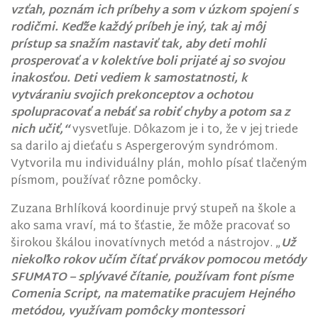
vzťah, poznám ich príbehy a som v úzkom spojení s
rodičmi. Keďže každý príbeh je iný, tak aj môj
prístup sa snažím nastaviť tak, aby deti mohli
prosperovať a v kolektíve boli prijaté aj so svojou
inakosťou. Deti vediem k samostatnosti, k
vytváraniu svojich prekonceptov a ochotou
spolupracovať a nebáť sa robiť chyby a potom sa z
nich učiť,“
vysvetľuje. Dôkazom je i to, že v jej triede
sa darilo aj dieťaťu s Aspergerovým syndrómom.
Vytvorila mu individuálny plán, mohlo písať tlačeným
písmom, používať rôzne pomôcky.
Zuzana Brhlíková koordinuje prvý stupeň na škole a
ako sama vraví, má to šťastie, že môže pracovať so
širokou škálou inovatívnych metód a nástrojov. „
Už
niekoľko rokov učím čítať prvákov pomocou metódy
SFUMATO – splývavé čítanie, používam font písme
Comenia Script, na matematike pracujem Hejného
metódou, využívam pomôcky montessori