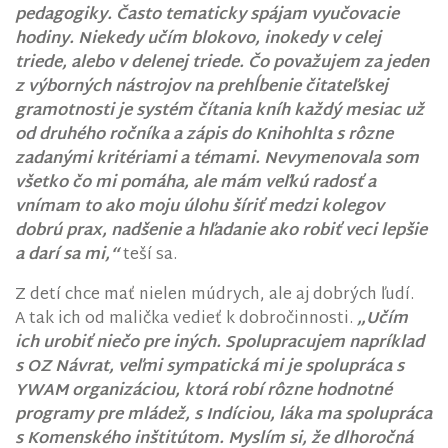
pedagogiky. Často tematicky spájam vyučovacie
hodiny. Niekedy učím blokovo, inokedy v celej
triede, alebo v delenej triede. Čo považujem za jeden
z výborných nástrojov na prehĺbenie čitateľskej
gramotnosti je systém čítania kníh každý mesiac už
od druhého ročníka a zápis do Knihohlta s rôzne
zadanými kritériami a témami. Nevymenovala som
všetko čo mi pomáha, ale mám veľkú radosť a
vnímam to ako moju úlohu šíriť medzi kolegov
dobrú prax, nadšenie a hľadanie ako robiť veci lepšie
a darí sa mi,“
teší sa.
Z detí chce mať nielen múdrych, ale aj dobrých ľudí.
A tak ich od malička vedieť k dobročinnosti.
„Učím
ich urobiť niečo pre iných. Spolupracujem napríklad
s OZ Návrat, veľmi sympatická mi je spolupráca s
YWAM organizáciou, ktorá robí rôzne hodnotné
programy pre mládež, s Indíciou, láka ma spolupráca
s Komenského inštitútom. Myslím si, že dlhoročná