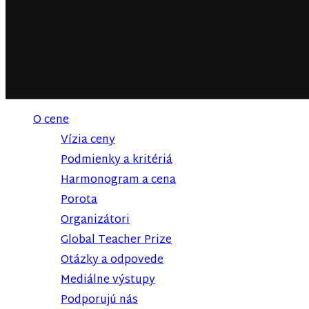
O cene
Vízia ceny
Podmienky a kritériá
Harmonogram a cena
Porota
Organizátori
Global Teacher Prize
Otázky a odpovede
Mediálne výstupy
Podporujú nás