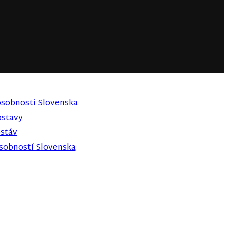
osobnosti Slovenska
ostavy
ostáv
osobností Slovenska