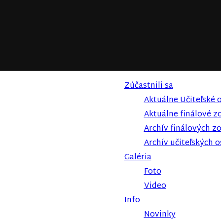
Zúčastnili sa
Aktuálne Učiteľské 
Aktuálne finálové z
Archív finálových z
Archív učiteľských 
Galéria
Foto
Video
Info
Novinky